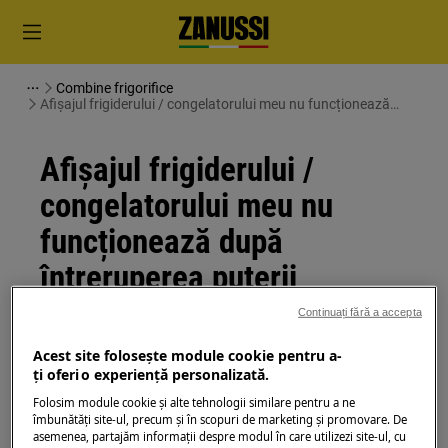
Combine frigorifice
Afișajul frigiderului / congelatorului meu nu funcționează
după întreruperea puterii
Afișajul frigiderului /
congelatorului meu nu
funcționează după
întreruperea puterii
Continuați fără a accepta
Soluție
Acest site folosește module cookie pentru a-
Problema:
ţi oferi o experienţă personalizată.
Folosim module cookie și alte tehnologii similare pentru a ne
Afișajul frigiderului / congelatorului meu
îmbunătăţi site-ul, precum și în scopuri de marketing și promovare. De
nu funcționează după întreruperea puterii
asemenea, partajăm informaţii despre modul în care utilizezi site-ul, cu