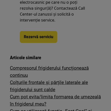
electrocasnic pe care nu o poţi
rezolva singur(ă)? Contactează Call
Center-ul zanussi și solicită o
intervenţie service.
Rezervă serviciu
Articole similare
Compresorul frigiderului funcționează
continuu
Colțurile frontale și părțile laterale ale
frigiderului sunt calde
Cum pot evita/limita formarea de umezeală
în frigiderul meu?