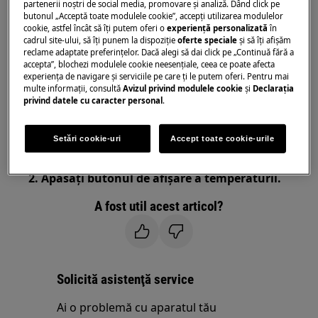
partenerii noștri de social media, promovare și analiză. Dând click pe
Se aplică la:
butonul „Acceptă toate modulele cookie”, accepţi utilizarea modulelor
cookie, astfel încât să îţi putem oferi o
experienţă personalizată
în
cadrul site-ului, să îţi punem la dispoziţie
oferte speciale
și să îţi afișăm
Congelatoare frigorifice
reclame adaptate preferinţelor. Dacă alegi să dai click pe „Continuă fără a
frigidere
accepta”, blochezi modulele cookie neesenţiale, ceea ce poate afecta
experienţa de navigare și serviciile pe care ţi le putem oferi. Pentru mai
Congelatoare
multe informaţii, consultă
Avizul privind modulele cookie
și
Declaraţia
privind datele cu caracter personal
.
Rezoluţie:
1. Deconectați 10 secunde, apoi conectați
Setări cookie-uri
Accept toate cookie-urile
aparatul din nou.
2. Apăsați butonul de afișare a temperaturii.
A fost util acest articol?
Solicită asistenţă service
Ai o problemă cu aparatul tău