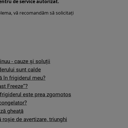
centru de service autorizat.
lema, vă recomandăm să solicitați
nuu - cauze și soluții
iderului sunt calde
 în frigiderul meu?
ast Freeze”?
 frigiderul este prea zgomotos
 congelator?
ază gheaţă
roșie de avertizare, triunghi