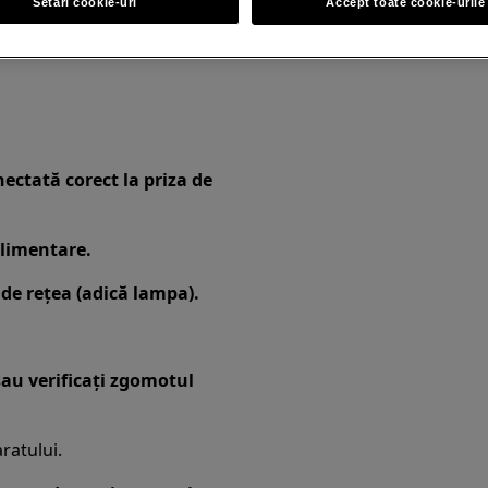
Setări cookie-uri
Accept toate cookie-urile
ectată corect la priza de
alimentare.
a de rețea (adică lampa).
sau verificați zgomotul
ratului.