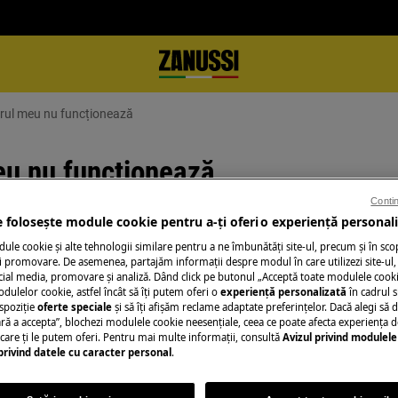
orul meu nu funcționează
meu nu funcționează
Contin
e folosește module cookie pentru a-ţi oferi o experienţă personali
le cookie și alte tehnologii similare pentru a ne îmbunătăţi site-ul, precum și în sco
Solicită asistenţă
ează
 promovare. De asemenea, partajăm informaţii despre modul în care utilizezi site-ul, 
cial media, promovare și analiză. Dând click pe butonul „Acceptă toate modulele cooki
Ai o problemă cu a
odulelor cookie, astfel încât să îţi putem oferi o
experienţă personalizată
în cadrul si
spoziţie
oferte speciale
și să îţi afișăm reclame adaptate preferinţelor. Dacă alegi să d
nu o poţi rezolva 
ră a accepta”, blochezi modulele cookie neesenţiale, ceea ce poate afecta experienţa d
ul zanussi și solici
e care ţi le putem oferi. Pentru mai multe informaţii, consultă
Avizul privind modulele
privind datele cu caracter personal
.
Rezervă serviciu