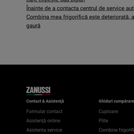
Înainte de a contacta centrul de service aut
Combina mea frigorifică este deteriorată, a
gaură
Contact & Asistenţă
Ghiduri cumpărar
Formular contact
Cuptoare
Asistenţă online
Plite
Asistenta service
Combine frigorif