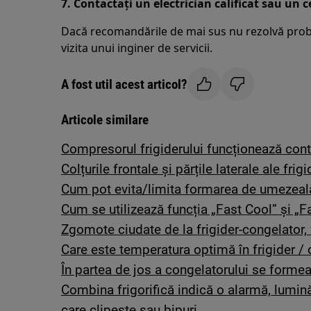
7. Contactați un electrician calificat sau un 
Dacă recomandările de mai sus nu rezolvă prob
vizita unui inginer de servicii.
A fost util acest articol?
Articole similare
Compresorul frigiderului funcționează conti
Colțurile frontale și părțile laterale ale frig
Cum pot evita/limita formarea de umezeală
Cum se utilizează funcția „Fast Cool” și „F
Zgomote ciudate de la frigider-congelator,
Care este temperatura optimă în frigider /
În partea de jos a congelatorului se forme
Combina frigorifică indică o alarmă, lumină 
care clipește sau bipuri