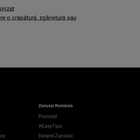
orizat
re o crăpătură, zgârietură sau
e
Zanussi România
Promoţii
#EasyTips
ice
Despre Zanussi