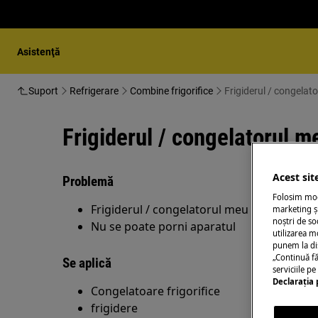
Asistenţă
Suport
Refrigerare
Combine frigorifice
Frigiderul / congelat
Frigiderul / congelatorul 
Acest sit
Problemă
Folosim modu
Frigiderul / congelatorul meu nu funcțion
marketing și
noștri de so
Nu se poate porni aparatul
utilizarea m
punem la di
„Continuă fă
Se aplică
serviciile p
Declaraţia 
Congelatoare frigorifice
frigidere