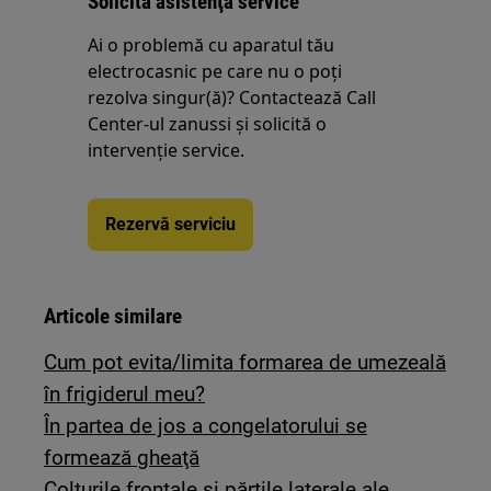
Solicită asistenţă service
Ai o problemă cu aparatul tău
electrocasnic pe care nu o poţi
rezolva singur(ă)? Contactează Call
Center-ul zanussi și solicită o
intervenţie service.
Rezervă serviciu
Articole similare
Cum pot evita/limita formarea de umezeală
în frigiderul meu?
În partea de jos a congelatorului se
formează gheaţă
Colțurile frontale și părțile laterale ale