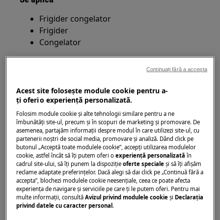
Frigider congelator
Frigider
Congelator
Soluție
Continuați fără a accepta
Compresorul frigiderului tău merge tot timpul?
Acest site folosește module cookie pentru a-
Află ce înseamnă asta și ce ar trebui să verifici.
ţi oferi o experienţă personalizată.
Folosim module cookie și alte tehnologii similare pentru a ne
Compresorul unui frigider sau congelator
îmbunătăţi site-ul, precum și în scopuri de marketing și promovare. De
funcționează în mod normal în cicluri și poate
asemenea, partajăm informaţii despre modul în care utilizezi site-ul, cu
partenerii noștri de social media, promovare și analiză. Dând click pe
funcționa până la
45 de minute pe oră
.
butonul „Acceptă toate modulele cookie”, accepţi utilizarea modulelor
cookie, astfel încât să îţi putem oferi o
experienţă personalizată
în
Aparatele moderne cu compresoare controlate
cadrul site-ului, să îţi punem la dispoziţie
oferte speciale
și să îţi afișăm
electronic (inverter) pot funcționa continuu, dar
reclame adaptate preferinţelor. Dacă alegi să dai click pe „Continuă fără a
accepta”, blochezi modulele cookie neesenţiale, ceea ce poate afecta
la viteze variabile, în funcție de necesarul de
experienţa de navigare și serviciile pe care ţi le putem oferi. Pentru mai
răcire.
multe informaţii, consultă
Avizul privind modulele cookie
și
Declaraţia
privind datele cu caracter personal
.
Acest lucru este normal și nu indică o