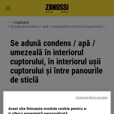
Cuptoare
Se adună condens / apă / umezeală în interiorul cuptorului, în
interiorul uşii cuptorului și între panourile de sticlă
Se adună condens / apă /
umezeală în interiorul
cuptorului, în interiorul uşii
cuptorului și între panourile
de sticlă
Se aplică
Continuați fără a accepta
Se adună condens / apă / umezeală în
Acest site folosește module cookie pentru a-
interiorul cuptorului, în interiorul uşii
ţi oferi o experienţă personalizată.