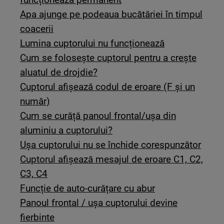
Apa ajunge pe podeaua bucătăriei în timpul
coacerii
Lumina cuptorului nu funcționează
Cum se folosește cuptorul pentru a crește
aluatul de drojdie?
Cuptorul afișează codul de eroare (F și un
număr)
Cum se curăță panoul frontal/ușa din
aluminiu a cuptorului?
Uşa cuptorului nu se închide corespunzător
Cuptorul afișează mesajul de eroare C1, C2,
C3, C4
Funcție de auto-curățare cu abur
Panoul frontal / ușa cuptorului devine
fierbinte