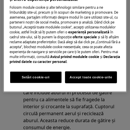
cuptorului și între panourile de sticlă
Folosim module cookie și alte tehnologii similare pentru a ne
cuptoare integrate
îmbunătăţi site-ul, precum și în scopuri de marketing și promovare. De
aragazuri independente
asemenea, partajăm informaţii despre modul în care utilizezi site-ul, cu
Noua generaţie de cuptoare este într-o
partenerii noștri de social media, promovare și analiză. Dând click pe
butonul „Acceptă toate modulele cookie”, accepţi utilizarea modulelor
clasă energetică foarte bună şi este foarte
cookie, astfel încât să îţi putem oferi o
experienţă personalizată
în
bine izolată. La o utilizare zilnică aceasta
cadrul site-ului, să îţi punem la dispoziţie
oferte speciale
și să îţi afișăm
reclame adaptate preferinţelor. Dacă alegi să dai click pe „Continuă fără a
înseamnă, de exemplu, că trebuie
accepta”, blochezi modulele cookie neesenţiale, ceea ce poate afecta
adăugată mai puţină apă în timpul
experienţa de navigare și serviciile pe care ţi le putem oferi. Pentru mai
preparării fripturilor, deoarece umezeala
multe informaţii, consultă
Avizul privind modulele cookie
și
Declaraţia
privind datele cu caracter personal
.
rămâne predominant în cuptor şi nu este
scoasă precum în cazul cuptoarelor mai
vechi.
Setări cookie-uri
Accept toate cookie-urile
Anumite modele sunt dotate cu un sistem
care include aburul în procesul de gătire
pentru ca alimentele să fie fragede la
interior și crocante la suprafață. Cuptorul
circulă permanent aerul și reciclează
aburul. Aceasta reduce durata de gătire și
consumul de energie.