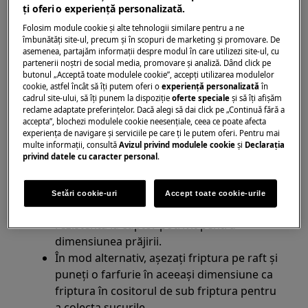
ţi oferi o experienţă personalizată.
Cuptor
Folosim module cookie și alte tehnologii similare pentru a ne
îmbunătăţi site-ul, precum și în scopuri de marketing și promovare. De
Rezoluţie:
asemenea, partajăm informaţii despre modul în care utilizezi site-ul, cu
partenerii noștri de social media, promovare și analiză. Dând click pe
1. Dacă apa intră pe podeaua bucătăriei când
butonul „Acceptă toate modulele cookie”, accepţi utilizarea modulelor
folosești cuptorul, în timpul gătirii se creează
cookie, astfel încât să îţi putem oferi o
experienţă personalizată
în
cadrul site-ului, să îţi punem la dispoziţie
oferte speciale
și să îţi afișăm
o cantitate mare de condens.
reclame adaptate preferinţelor. Dacă alegi să dai click pe „Continuă fără a
accepta”, blochezi modulele cookie neesenţiale, ceea ce poate afecta
2. Se folosește prea multă apă la gătirea unei
experienţa de navigare și serviciile pe care ţi le putem oferi. Pentru mai
multe informaţii, consultă
Avizul privind modulele cookie
și
Declaraţia
bucăți mici de carne într-o tavă de coacere.
privind datele cu caracter personal
.
Apa se evaporă prea rapid și bucata de carne
este gătită uscat.
Setări cookie-uri
Accept toate cookie-urile
Folosiți un mic cositor sau o farfurie
rezistentă la cuptor potrivit pentru
dimensiunea prăjirii.
În mod alternativ, așezați friptura pe raft și
puneți o farfurie în aceeași dimensiune ca
friptura în cositorul de sub friptura pentru
a colecta sucurile.