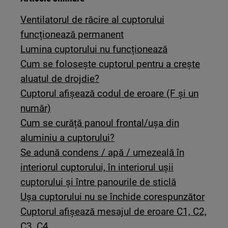
Ventilatorul de răcire al cuptorului
funcționează permanent
Lumina cuptorului nu funcționează
Cum se folosește cuptorul pentru a crește
aluatul de drojdie?
Cuptorul afișează codul de eroare (F și un
număr)
Cum se curăță panoul frontal/ușa din
aluminiu a cuptorului?
Se adună condens / apă / umezeală în
interiorul cuptorului, în interiorul uşii
cuptorului și între panourile de sticlă
Uşa cuptorului nu se închide corespunzător
Cuptorul afișează mesajul de eroare C1, C2,
C3, C4