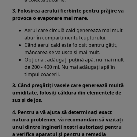
3. Folosirea aerului fierbinte pentru prăjire va
provoca o evaporare mai mare.
Aerul care circulă cald generează mai mult
abur în compartimentul cuptorului.
Când aerul cald este folosit pentru gătit,
mâncarea se va usca și mai mult.
Opțional: adăugați puțină apă, nu mai mult
de 200 - 400 ml. Nu mai adăugați apă în
timpul coacerii.
3. Când pregătiți vasele care generează multă
umiditate, folosiți căldura din elementele de
sus și de jos.
4. Pentru a vă ajuta să determinați exact
natura problemei, vă recomandăm să vizitați
unul dintre inginerii noștri autorizați pentru
a verifica aparatul și pentru a remedia