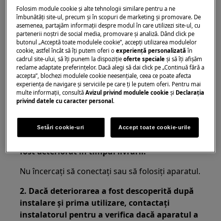
deteriorat.
Folosim module cookie și alte tehnologii similare pentru a ne
îmbunătăţi site-ul, precum și în scopuri de marketing și promovare. De
Se aplică la:
asemenea, partajăm informaţii despre modul în care utilizezi site-ul, cu
partenerii noștri de social media, promovare și analiză. Dând click pe
Congelator
butonul „Acceptă toate modulele cookie”, accepţi utilizarea modulelor
cookie, astfel încât să îţi putem oferi o
experienţă personalizată
în
Frigider
cadrul site-ului, să îţi punem la dispoziţie
oferte speciale
și să îţi afișăm
Combină frigorifică
reclame adaptate preferinţelor. Dacă alegi să dai click pe „Continuă fără a
accepta”, blochezi modulele cookie neesenţiale, ceea ce poate afecta
Răcitor de vinuri
experienţa de navigare și serviciile pe care ţi le putem oferi. Pentru mai
multe informaţii, consultă
Avizul privind modulele cookie
și
Declaraţia
Rezolvare:
privind datele cu caracter personal
.
1. Dacă deteriorarea a fost descoperită la
despachetarea aparatului, contactați imediat
Setări cookie-uri
Accept toate cookie-urile
comerciantul pentru a afla dacă aparatul a
fost deteriorat în timpul livrării.
Nu încercați să conectați sau să folosiți aparatul.
2. Dacă deteriorarea a fost descoperită după
instalare și prima utilizare, contactați
instalatorul pentru a verifica dacă aparatul a