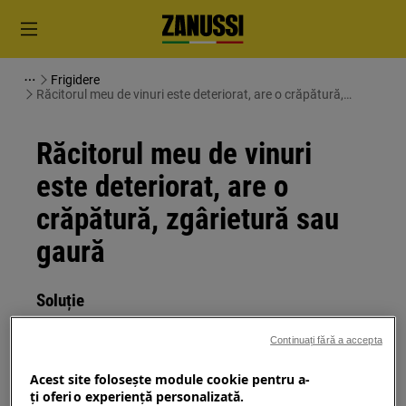
Frigidere
Răcitorul meu de vinuri este deteriorat, are o crăpătură,
zgârietură sau gaură
Răcitorul meu de vinuri
este deteriorat, are o
crăpătură, zgârietură sau
gaură
Soluție
Problemă:
Continuați fără a accepta
Congelatorul / frigiderul / combina
Acest site folosește module cookie pentru a-
frigorifică / răcitorul meu de vinuri este
ţi oferi o experienţă personalizată.