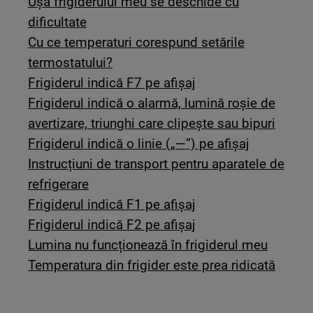
Ușa frigiderului meu se deschide cu
dificultate
Cu ce temperaturi corespund setările
termostatului?
Frigiderul indică F7 pe afișaj
Frigiderul indică o alarmă, lumină roșie de
avertizare, triunghi care clipește sau bipuri
Frigiderul indică o linie („—”) pe afișaj
Instrucțiuni de transport pentru aparatele de
refrigerare
Frigiderul indică F1 pe afișaj
Frigiderul indică F2 pe afișaj
Lumina nu funcționează în frigiderul meu
Temperatura din frigider este prea ridicată