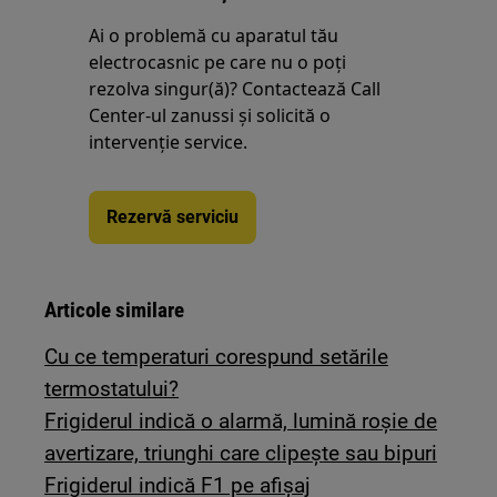
Ai o problemă cu aparatul tău
electrocasnic pe care nu o poţi
rezolva singur(ă)? Contactează Call
Center-ul zanussi și solicită o
intervenţie service.
Rezervă serviciu
Articole similare
Cu ce temperaturi corespund setările
termostatului?
Frigiderul indică o alarmă, lumină roșie de
avertizare, triunghi care clipește sau bipuri
Frigiderul indică F1 pe afișaj