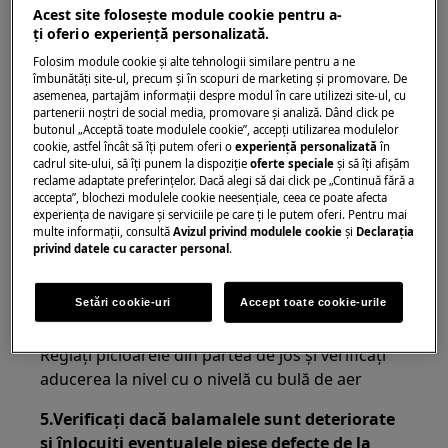
Acest site folosește module cookie pentru a-
ţi oferi o experienţă personalizată.
Rezolvare:
Folosim module cookie și alte tehnologii similare pentru a ne
1. Apăsați cu degetul într-un colț al garniturii
îmbunătăţi site-ul, precum și în scopuri de marketing și promovare. De
asemenea, partajăm informaţii despre modul în care utilizezi site-ul, cu
ușii pentru a întrerupe etanșarea și pentru a
partenerii noștri de social media, promovare și analiză. Dând click pe
ușura deschiderea ușii imediat după ce
butonul „Acceptă toate modulele cookie”, accepţi utilizarea modulelor
aceasta a fost închisă.
cookie, astfel încât să îţi putem oferi o
experienţă personalizată
în
cadrul site-ului, să îţi punem la dispoziţie
oferte speciale
și să îţi afișăm
reclame adaptate preferinţelor. Dacă alegi să dai click pe „Continuă fără a
2. Așteptați circa un minut înainte de a
accepta”, blochezi modulele cookie neesenţiale, ceea ce poate afecta
deschide din nou ușa dacă aceasta tocmai a
experienţa de navigare și serviciile pe care ţi le putem oferi. Pentru mai
multe informaţii, consultă
Avizul privind modulele cookie
și
Declaraţia
fost închisă
privind datele cu caracter personal
.
3. Evitați închiderea ușii prin trântire
Setări cookie-uri
Accept toate cookie-urile
4. Asigurați-vă că aparatul este adus la nivel
Reglați picioarele din partea de jos și verificați
aducerea la nivel cu o nivelă cu bulă de aer
5.Verificați dacă balamalele sunt deteriorate
și înlocuiți eventualele piese defecte de la