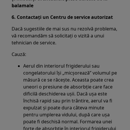
balamale
6. Contactați un Centru de service autorizat
Dacă sugestiile de mai sus nu rezolvă problema,
vă recomandăm să solicitați o vizită a unui
tehnician de service.
Cauză:
Aerul din interiorul frigiderului sau
congelatorului își „micșorează” volumul pe
măsură ce se răcește. Aceasta poate crea
uneori o presiune de absorbție care face
dificilă deschiderea ușii. Dacă ușa este
închisă rapid sau prin trântire, aerul va fi
expulzat și poate dura câteva minute
pentru umplerea vidului, după care ușa
poate fi deschisă normal. Formarea unei
forțe de absorbție în interiorul frigiderului