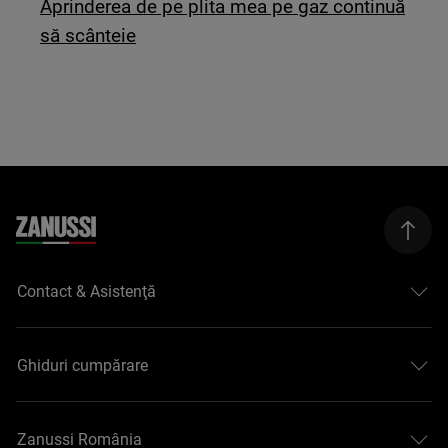
Aprinderea de pe plita mea pe gaz continuă
să scânteie
Contact & Asistenţă
Ghiduri cumpărare
Zanussi România