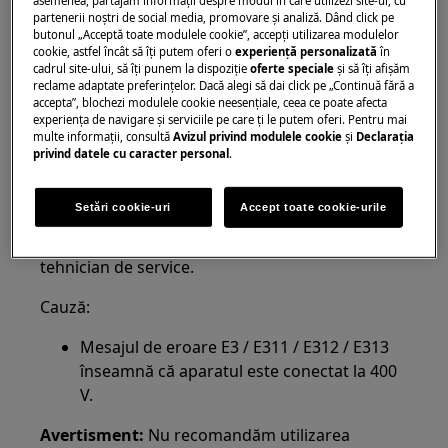
aragazurile independente cu plită cu
partenerii noștri de social media, promovare și analiză. Dând click pe
butonul „Acceptă toate modulele cookie”, accepţi utilizarea modulelor
inducție
cookie, astfel încât să îţi putem oferi o
experienţă personalizată
în
cadrul site-ului, să îţi punem la dispoziţie
oferte speciale
și să îţi afișăm
Rezolvare:
reclame adaptate preferinţelor. Dacă alegi să dai click pe „Continuă fără a
accepta”, blochezi modulele cookie neesenţiale, ceea ce poate afecta
1. Contactaţi electricianul calificat care a
experienţa de navigare și serviciile pe care ţi le putem oferi. Pentru mai
instalat aparatul.
multe informaţii, consultă
Avizul privind modulele cookie
și
Declaraţia
privind datele cu caracter personal
.
2. Contactați un centru de service autorizat.
Setări cookie-uri
Accept toate cookie-urile
Dacă sfaturile de mai sus nu rezolvă problema,
vă recomandăm să solicitați o vizită a unui
tehnician de service.
Cauză:
Mesajul de eroare E3 / E311 / E312 / E313
înseamnă că aparatul este conectat la 400
V.
Avertisment:
Nu recomandăm utilizarea