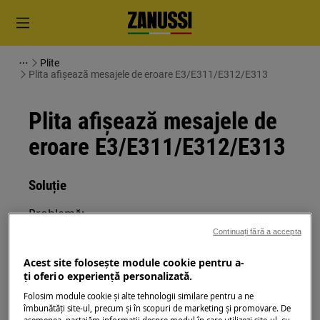
Plite
Plita afişează mesajele de eroare E3/E311/E312/E313
Plita afişează mesajele de
eroare E3/E311/E312/E313
Soluție
Problemă:
Continuați fără a accepta
Plita cu inducţie afişează mesajele de
eroare E3/E311/E312/E313.
Acest site folosește module cookie pentru a-
ţi oferi o experienţă personalizată.
Se aplică la:
Folosim module cookie și alte tehnologii similare pentru a ne
îmbunătăţi site-ul, precum și în scopuri de marketing și promovare. De
plitele integrate cu inducție
asemenea, partajăm informaţii despre modul în care utilizezi site-ul, cu