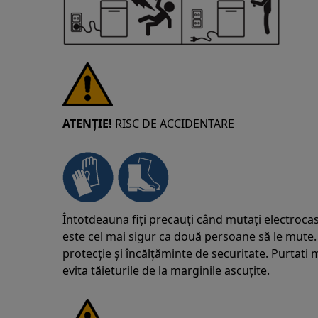
ATENȚIE!
RISC DE ACCIDENTARE
Întotdeauna fiți precauți când mutați electrocas
este cel mai sigur ca două persoane să le mute.
protecție și încălțăminte de securitate. Purtat
evita tăieturile de la marginile ascuțite.