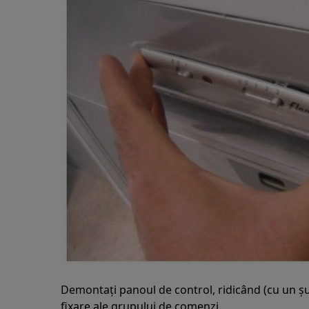
Demontați panoul de control, ridicând (cu un șu
fixare ale grupului de comenzi