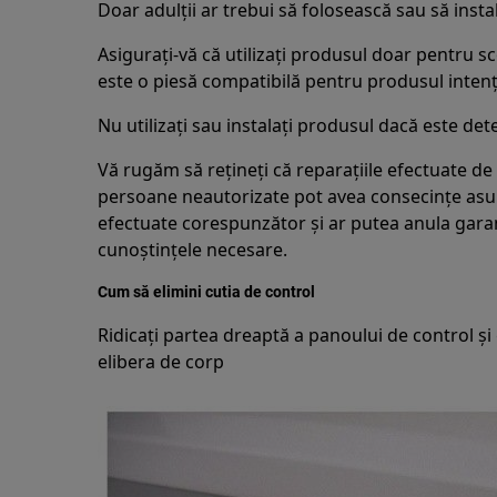
Doar adulții ar trebui să folosească sau să inst
Asigurați-vă că utilizați produsul doar pentru s
este o piesă compatibilă pentru produsul intenț
Nu utilizați sau instalați produsul dacă este dete
Vă rugăm să rețineți că reparațiile efectuate 
persoane neautorizate pot avea consecințe asu
efectuate corespunzător și ar putea anula garanț
cunoștințele necesare.
Cum să elimini cutia de control
Ridicați partea dreaptă a panoului de control și
elibera de corp