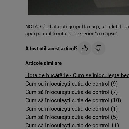
NOTĂ: Când atașați grupul la corp, prindeți-l î
apoi panoul frontal din exterior "cu capse".
A fost util acest articol?
Articole similare
Hota de bucătărie - Cum se înlocuiește bec
Cum să înlocuiești cutia de control (9)
Cum să înlocuiești cutia de control (7)
Cum să înlocuiești cutia de control (10)
Cum să înlocuiești cutia de control (1)
Cum să înlocuiești cutia de control (5)
Cum să înlocuiești cutia de control 11)