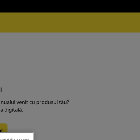
l
nualul venit cu produsul tău?
 digitală.
l