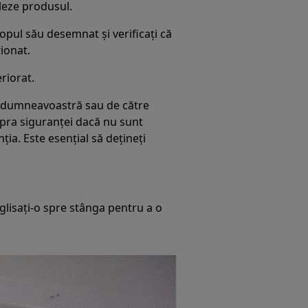
aleze produsul.
copul său desemnat și verificați că
ionat.
riorat.
de dumneavoastră sau de către
pra siguranței dacă nu sunt
ia. Este esențial să dețineți
 glisați-o spre stânga pentru a o