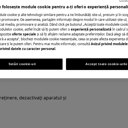
Contin
e folosește module cookie pentru a-ţi oferi o experienţă personali
le cookie și alte tehnologii similare pentru a ne îmbunătăţi site-ul, precum și în sco
Solicită asistenţă
 promovare. De asemenea, partajăm informaţii despre modul în care utilizezi site-ul, 
cial media, promovare și analiză. Dând click pe butonul „Acceptă toate modulele cooki
odulelor cookie, astfel încât să îţi putem oferi o
experienţă personalizată
în cadrul si
Ai o problemă cu a
spoziţie
oferte speciale
și să îţi afișăm reclame adaptate preferinţelor. Dacă alegi să d
 din manualul de utilizare al
nu o poţi rezolva 
ră a accepta”, blochezi modulele cookie neesenţiale, ceea ce poate afecta experienţa d
ție sau întreținere.
e care ţi le putem oferi. Pentru mai multe informaţii, consultă
Avizul privind modulele
ul zanussi și solici
privind datele cu caracter personal
.
Rezervă serviciu
Setări cookie-uri
Accept toate cookie-urile
eținere, dezactivați aparatul și