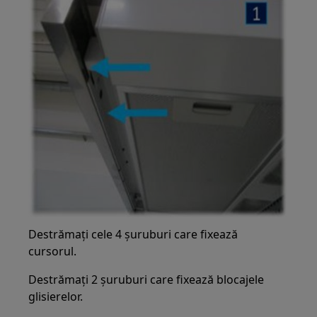
Destrămați cele 4 șuruburi care fixează
cursorul.
Destrămați 2 șuruburi care fixează blocajele
glisierelor.