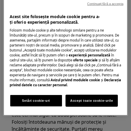
Continuați fără a accepta
Acest site folosește module cookie pentru a-
ţi oferi o experienţă personalizată.
Folosim module cookie și alte tehnologii similare pentru a ne
îmbunătăţi site-ul, precum și în scopuri de marketing și promovare. De
asemenea, partajăm informaţii despre modul în care utilizezi site-ul, cu
partenerii noștri de social media, promovare și analiză. Dând click pe
butonul „Acceptă toate modulele cookie”, accepţi utilizarea modulelor
cookie, astfel încât să îţi putem oferi o
experienţă personalizată
în
cadrul site-ului, să îţi punem la dispoziţie
oferte speciale
și să îţi afișăm
ATENȚIE!
RISC DE ACCIDENTARE
reclame adaptate preferinţelor. Dacă alegi să dai click pe „Continuă fără a
accepta”, blochezi modulele cookie neesenţiale, ceea ce poate afecta
experienţa de navigare și serviciile pe care ţi le putem oferi. Pentru mai
multe informaţii, consultă
Avizul privind modulele cookie
și
Declaraţia
privind datele cu caracter personal
.
Întotdeauna fiți atenți când mutați
Setări cookie-uri
Accept toate cookie-urile
electrocasnicele. Pentru electrocasnicele grele
este cel mai sigur ca două persoane să le mute.
Folosiți întotdeauna mănuși de protecție și
încălțăminte de securitate. Purtati mereu