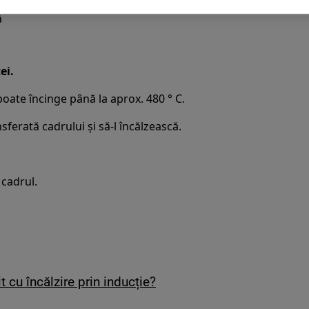
ă
ei.
 poate încinge până la aprox. 480 ° C.
nsferată cadrului şi să-l încălzească.
 cadrul.
t cu încălzire prin inducție?