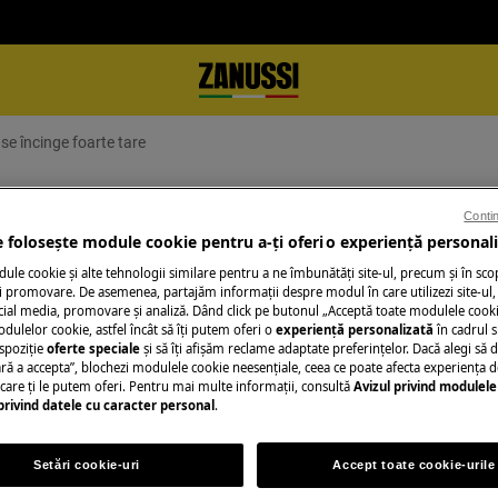
 se încinge foarte tare
ei vitroceramice se încinge foarte t
Contin
e folosește module cookie pentru a-ţi oferi o experienţă personali
le cookie și alte tehnologii similare pentru a ne îmbunătăţi site-ul, precum și în sco
 promovare. De asemenea, partajăm informaţii despre modul în care utilizezi site-ul, 
cial media, promovare și analiză. Dând click pe butonul „Acceptă toate modulele cooki
Solicită asistenţă
odulelor cookie, astfel încât să îţi putem oferi o
experienţă personalizată
în cadrul si
spoziţie
oferte speciale
și să îţi afișăm reclame adaptate preferinţelor. Dacă alegi să d
Ai o problemă cu a
ră a accepta”, blochezi modulele cookie neesenţiale, ceea ce poate afecta experienţa d
oceramice se încinge foarte tare
nu o poţi rezolva 
e care ţi le putem oferi. Pentru mai multe informaţii, consultă
Avizul privind modulele
privind datele cu caracter personal
.
ul zanussi și solici
Setări cookie-uri
Accept toate cookie-urile
Rezervă serviciu