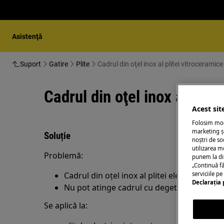
Asistenţă
Suport
Gatire
Plite
Cadrul din oţel inox al plitei vitroceramice
Cadrul din oţel inox al plit
Acest sit
Folosim modu
marketing și
Soluție
noștri de so
utilizarea m
Problemă:
punem la di
„Continuă fă
Cadrul din oţel inox al plitei electrice vitr
serviciile p
Declaraţia 
Nu pot atinge cadrul cu degetele
Se aplică la: