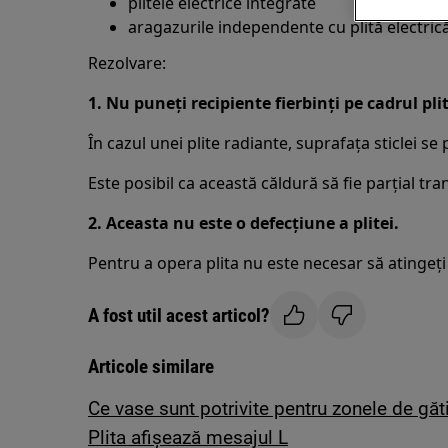
plitele electrice integrate
aragazurile independente cu plită electric
Rezolvare:
1. Nu puneţi recipiente fierbinţi pe cadrul plit
În cazul unei plite radiante, suprafaţa sticlei se
Este posibil ca această căldură să fie parţial tra
2. Aceasta nu este o defecţiune a plitei.
Pentru a opera plita nu este necesar să atingeţi
A fost util acest articol?
Articole similare
Ce vase sunt potrivite pentru zonele de găti
Plita afişează mesajul L