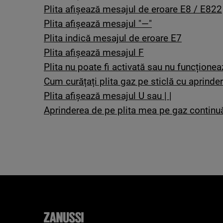
Plita afișează mesajul de eroare E8 / E822
Plita afişează mesajul "—"
Plita indică mesajul de eroare E7
Plita afișează mesajul F
Plita nu poate fi activată sau nu funcționea
Cum curățați plita gaz pe sticlă cu aprinde
Plita afişează mesajul U sau | |
Aprinderea de pe plita mea pe gaz continu