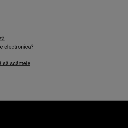
ză
re electronica?
ă să scânteie