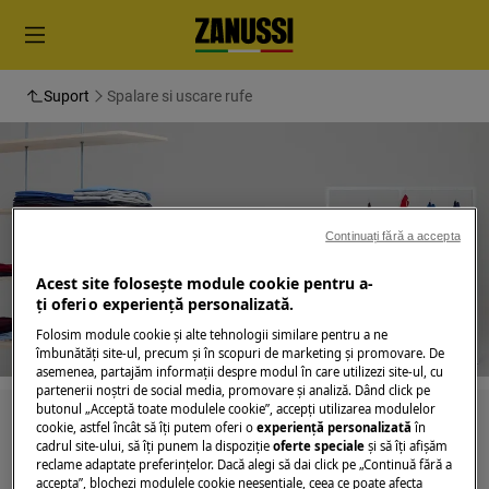
Suport
Spalare si uscare rufe
Suport pentru Spalare si
Continuați fără a accepta
uscare rufe
Acest site folosește module cookie pentru a-
ţi oferi o experienţă personalizată.
Folosim module cookie și alte tehnologii similare pentru a ne
îmbunătăţi site-ul, precum și în scopuri de marketing și promovare. De
asemenea, partajăm informaţii despre modul în care utilizezi site-ul, cu
partenerii noștri de social media, promovare și analiză. Dând click pe
butonul „Acceptă toate modulele cookie”, accepţi utilizarea modulelor
Caută printre articolele noastre de suport
cookie, astfel încât să îţi putem oferi o
experienţă personalizată
în
cadrul site-ului, să îţi punem la dispoziţie
oferte speciale
și să îţi afișăm
reclame adaptate preferinţelor. Dacă alegi să dai click pe „Continuă fără a
accepta”, blochezi modulele cookie neesenţiale, ceea ce poate afecta