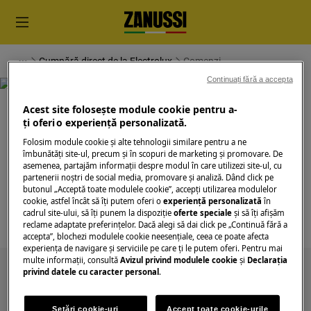
Cumpără direct de la Electrolux
Comenzi
Continuați fără a accepta
Acest site folosește module cookie pentru a-
ţi oferi o experienţă personalizată.
Folosim module cookie și alte tehnologii similare pentru a ne
îmbunătăţi site-ul, precum și în scopuri de marketing și promovare. De
Suport pentru Comenzi
asemenea, partajăm informaţii despre modul în care utilizezi site-ul, cu
partenerii noștri de social media, promovare și analiză. Dând click pe
butonul „Acceptă toate modulele cookie”, accepţi utilizarea modulelor
cookie, astfel încât să îţi putem oferi o
experienţă personalizată
în
cadrul site-ului, să îţi punem la dispoziţie
oferte speciale
și să îţi afișăm
reclame adaptate preferinţelor. Dacă alegi să dai click pe „Continuă fără a
accepta”, blochezi modulele cookie neesenţiale, ceea ce poate afecta
experienţa de navigare și serviciile pe care ţi le putem oferi. Pentru mai
multe informaţii, consultă
Avizul privind modulele cookie
și
Declaraţia
Caută printre articolele noastre de suport
privind datele cu caracter personal
.
Setări cookie-uri
Accept toate cookie-urile