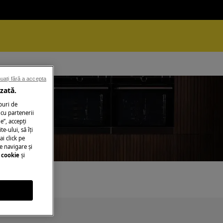
uați fără a accepta
zată.
puri de
cu partenerii
e”, accepţi
te-ului, să îţi
ers)
ai click pe
e navigare și
 cookie
și