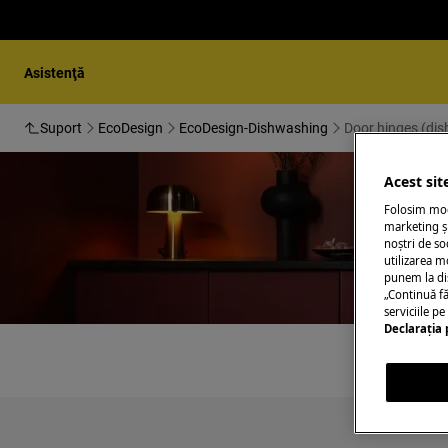
Asistenţă
Suport
EcoDesign
EcoDesign-Dishwashing
Door hinges (di
Acest sit
Folosim modu
marketing și
noștri de so
utilizarea m
Sup
punem la di
„Continuă fă
serviciile p
Declaraţia 