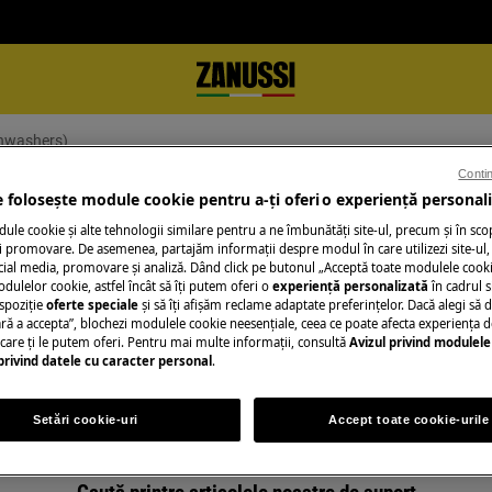
shwashers)
Contin
e folosește module cookie pentru a-ţi oferi o experienţă personali
le cookie și alte tehnologii similare pentru a ne îmbunătăţi site-ul, precum și în sco
 promovare. De asemenea, partajăm informaţii despre modul în care utilizezi site-ul, 
cial media, promovare și analiză. Dând click pe butonul „Acceptă toate modulele cooki
odulelor cookie, astfel încât să îţi putem oferi o
experienţă personalizată
în cadrul si
ort pentru Door hinges (dishwash
spoziţie
oferte speciale
și să îţi afișăm reclame adaptate preferinţelor. Dacă alegi să d
ră a accepta”, blochezi modulele cookie neesenţiale, ceea ce poate afecta experienţa d
e care ţi le putem oferi. Pentru mai multe informaţii, consultă
Avizul privind modulele
privind datele cu caracter personal
.
Setări cookie-uri
Accept toate cookie-urile