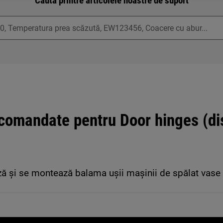
Caută printre articolele noastre de suport
ecomandate pentru Door hinges (d
 și se montează balama ușii mașinii de spălat vase