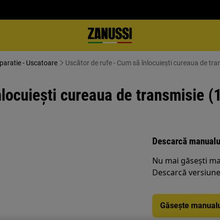
eparatie - Uscatoare
Uscător de rufe - Cum să înlocuiești cureaua de tra
locuiești cureaua de transmisie (
Descarcă manualu
Nu mai găsești ma
Descarcă versiunea
Găsește manualu