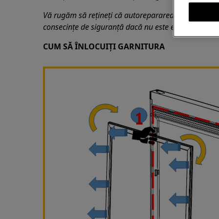
Vă rugăm să rețineți că autorepararea sau reparaț
consecințe de siguranță dacă nu este efectuată core
CUM SĂ ÎNLOCUIȚI GARNITURA