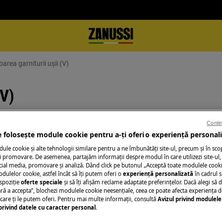
area garniturii ușii (V)
(V)
Contin
e folosește module cookie pentru a-ţi oferi o experienţă personali
le cookie și alte tehnologii similare pentru a ne îmbunătăţi site-ul, precum și în sco
ți aparatul și deconectați ștecherul de
 promovare. De asemenea, partajăm informaţii despre modul în care utilizezi site-ul, 
cial media, promovare și analiză. Dând click pe butonul „Acceptă toate modulele cooki
odulelor cookie, astfel încât să îţi putem oferi o
experienţă personalizată
în cadrul si
spoziţie
oferte speciale
și să îţi afișăm reclame adaptate preferinţelor. Dacă alegi să d
u aparatele grele este necesar să le
ră a accepta”, blochezi modulele cookie neesenţiale, ceea ce poate afecta experienţa d
e care ţi le putem oferi. Pentru mai multe informaţii, consultă
Avizul privind modulele
privind datele cu caracter personal
.
inte închisă.