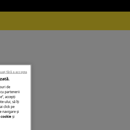
uați fără a accepta
zată.
puri de
cu partenerii
e”, accepţi
te-ului, să îţi
ai click pe
e navigare și
 cookie
și