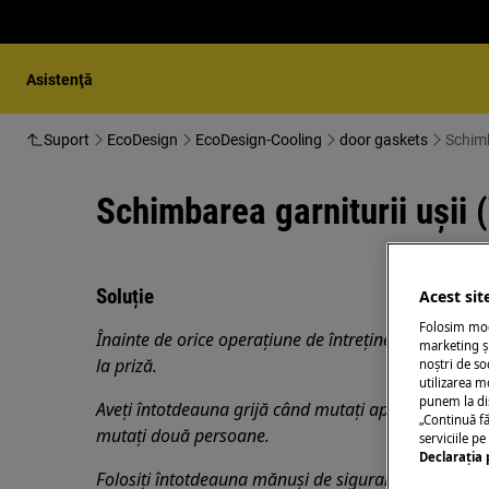
Asistenţă
Suport
EcoDesign
EcoDesign-Cooling
door gaskets
Schimb
Schimbarea garniturii ușii 
Soluție
Acest sit
Folosim modu
Înainte de orice operațiune de întreținere, dezactiva
marketing și
la
priză.
noștri de so
utilizarea m
punem la di
Aveți întotdeauna grijă când mutați aparatele, pentr
„Continuă fă
mutați două persoane.
serviciile p
Declaraţia 
Folosiți întotdeauna mănuși de siguranță și încălțăm