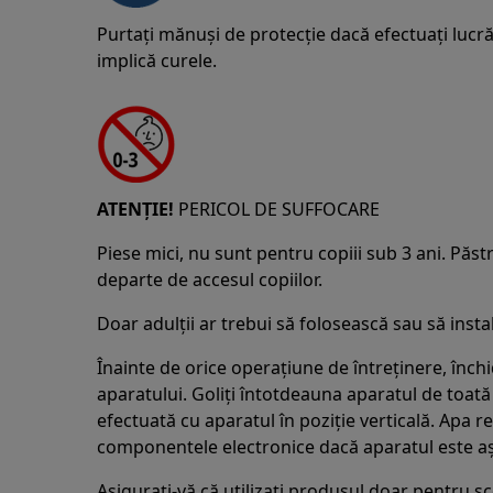
Purtați mănuși de protecție dacă efectuați lucrăr
implică curele.
ATENȚIE!
PERICOL DE SUFFOCARE
Piese mici, nu sunt pentru copiii sub 3 ani. Păstr
departe de accesul copiilor.
Doar adulții ar trebui să folosească sau să inst
Înainte de orice operațiune de întreținere, înch
aparatului. Goliți întotdeauna aparatul de toată 
efectuată cu aparatul în poziție verticală. Apa r
componentele electronice dacă aparatul este așez
Asigurați-vă că utilizați produsul doar pentru s