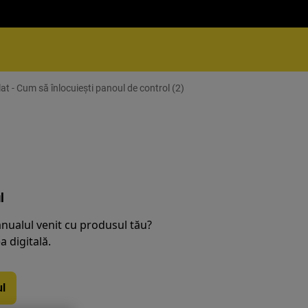
t - Cum să înlocuiești panoul de control (2)
l
nualul venit cu produsul tău?
 digitală.
l