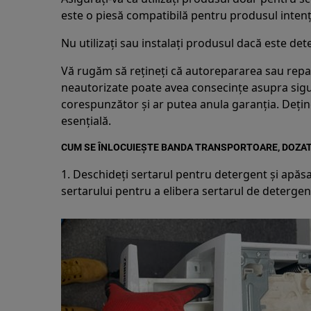
este o piesă compatibilă pentru produsul intenț
Nu utilizați sau instalați produsul dacă este dete
Vă rugăm să rețineți că autorepararea sau rep
neautorizate poate avea consecințe asupra sigu
corespunzător și ar putea anula garanția. Deți
esențială.
CUM SE ÎNLOCUIEȘTE BANDA TRANSPORTOARE, DOZA
1. Deschideți sertarul pentru detergent și apăsa
sertarului pentru a elibera sertarul de detergen