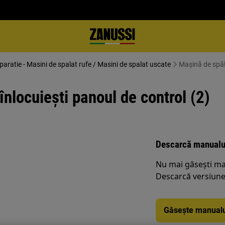
eparatie - Masini de spalat rufe / Masini de spalat uscate
Mașină de spăla
nlocuiești panoul de control (2)
Descarcă manualu
Nu mai găsești ma
Descarcă versiunea
Găsește manualu