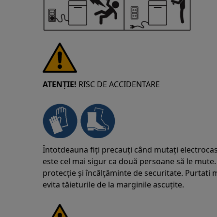
ATENȚIE!
RISC DE ACCIDENTARE
Întotdeauna fiți precauți când mutați electrocas
este cel mai sigur ca două persoane să le mute.
protecție și încălțăminte de securitate. Purtat
evita tăieturile de la marginile ascuțite.