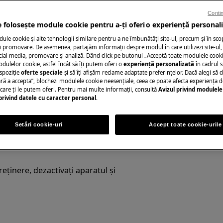
Contin
e folosește module cookie pentru a-ţi oferi o experienţă personali
Solicită asistenţă
le cookie și alte tehnologii similare pentru a ne îmbunătăţi site-ul, precum și în sco
 promovare. De asemenea, partajăm informaţii despre modul în care utilizezi site-ul, 
Ai o problemă cu a
cial media, promovare și analiză. Dând click pe butonul „Acceptă toate modulele cooki
 din manualul de utilizare al
odulelor cookie, astfel încât să îţi putem oferi o
experienţă personalizată
în cadrul si
nu o poţi rezolva 
spoziţie
oferte speciale
și să îţi afișăm reclame adaptate preferinţelor. Dacă alegi să d
ție sau întreținere.
ul zanussi și solici
ră a accepta”, blochezi modulele cookie neesenţiale, ceea ce poate afecta experienţa d
e care ţi le putem oferi. Pentru mai multe informaţii, consultă
Avizul privind modulele
privind datele cu caracter personal
.
Rezervă serviciu
Setări cookie-uri
Accept toate cookie-urile
eținere, dezactivați aparatul și