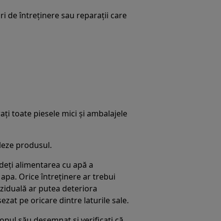
i de întreținere sau reparații care
ați toate piesele mici și ambalajele
aleze produsul.
ideți alimentarea cu apă a
apa. Orice întreținere ar trebui
eziduală ar putea deteriora
at pe oricare dintre laturile sale.
copul său desemnat și verificați că