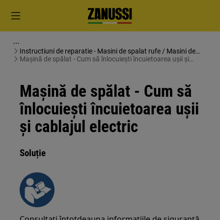
Instructiuni de reparatie - Masini de spalat rufe / Masini de
spalat uscate
Mașină de spălat - Cum să înlocuiești încuietoarea ușii și
cablajul electric
Mașină de spălat - Cum să
înlocuiești încuietoarea ușii
și cablajul electric
Soluție
Consultați întotdeauna informațiile de siguranță