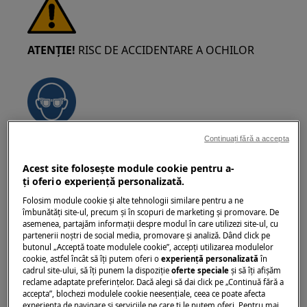
ATENȚIE!
RISC DE ACCIDENTARE A OCHILOR
Continuați fără a accepta
Purtați ochelari de protecție dacă efectuați
lucrări de întreținere sau reparații care implică
Acest site folosește module cookie pentru a-
arcuri.
ţi oferi o experienţă personalizată.
Folosim module cookie și alte tehnologii similare pentru a ne
îmbunătăţi site-ul, precum și în scopuri de marketing și promovare. De
asemenea, partajăm informaţii despre modul în care utilizezi site-ul, cu
partenerii noștri de social media, promovare și analiză. Dând click pe
butonul „Acceptă toate modulele cookie”, accepţi utilizarea modulelor
cookie, astfel încât să îţi putem oferi o
experienţă personalizată
în
ATENȚIE!
PERICOL DE PRINDERE ÎNTRE PIESE
cadrul site-ului, să îţi punem la dispoziţie
oferte speciale
și să îţi afișăm
reclame adaptate preferinţelor. Dacă alegi să dai click pe „Continuă fără a
accepta”, blochezi modulele cookie neesenţiale, ceea ce poate afecta
experienţa de navigare și serviciile pe care ţi le putem oferi. Pentru mai