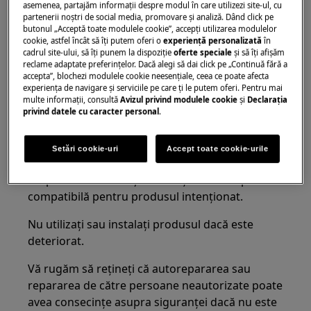
asemenea, partajăm informaţii despre modul în care utilizezi site-ul, cu
Înainte de orice operațiune de întreținere,
partenerii noștri de social media, promovare și analiză. Dând click pe
butonul „Acceptă toate modulele cookie”, accepţi utilizarea modulelor
închideți alimentarea cu apă către aparat. Goliți
cookie, astfel încât să îţi putem oferi o
experienţă personalizată
în
întotdeauna aparatul de toată apa. Orice
cadrul site-ului, să îţi punem la dispoziţie
oferte speciale
și să îţi afișăm
reclame adaptate preferinţelor. Dacă alegi să dai click pe „Continuă fără a
întreținere ar trebui efectuată cu aparatul în
accepta”, blochezi modulele cookie neesenţiale, ceea ce poate afecta
poziție verticală. Apa reziduală ar putea
experienţa de navigare și serviciile pe care ţi le putem oferi. Pentru mai
deteriora componentele electronice dacă
multe informaţii, consultă
Avizul privind modulele cookie
și
Declaraţia
privind datele cu caracter personal
.
aparatul este așezat pe oricare dintre laturile
sale.
Setări cookie-uri
Accept toate cookie-urile
Asigurați-vă că utilizați produsul doar pentru
scopul său destinat și verificați că este o piesă
compatibilă pentru produsul intenționat.
Nu utilizați sau instalați produsul dacă este
deteriorat.
Vă rugăm să rețineți că autorepararea sau
repararea de către persoane neautorizate poate
avea consecințe asupra siguranței dacă nu este