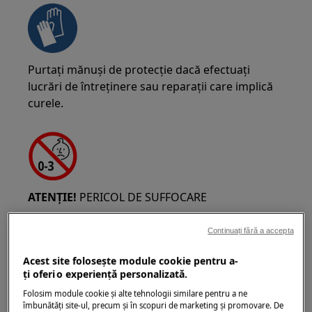
Purtați mănuși de protecție dacă efectuați
lucrări de întreținere sau reparații care implică
curele.
ATENȚIE!
PERICOL DE SUFFOCARE
Piese mici, nu sunt pentru copiii sub 3 ani.
Continuați fără a accepta
Păstrați toate piesele mici și ambalajele departe
de copii.
Acest site folosește module cookie pentru a-
ţi oferi o experienţă personalizată.
Doar adulții ar trebui să folosească sau să
Folosim module cookie și alte tehnologii similare pentru a ne
instaleze produsul.
îmbunătăţi site-ul, precum și în scopuri de marketing și promovare. De