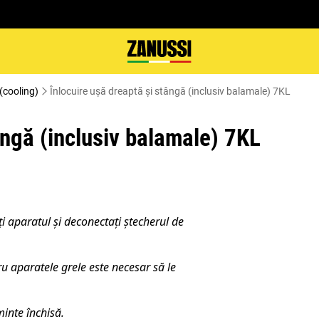
(cooling)
Înlocuire ușă dreaptă și stângă (inclusiv balamale) 7KL
ângă (inclusiv balamale) 7KL
ți aparatul și deconectați ștecherul de
u aparatele grele este necesar să le
inte închisă.