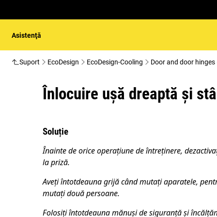
Asistenţă
Suport
EcoDesign
EcoDesign-Cooling
Door and door hinges 
Înlocuire ușă dreaptă și st
Soluție
Înainte de orice operațiune de întreținere, dezactiva
la
priză.
Aveți întotdeauna grijă când mutați aparatele, pentr
mutați două persoane.
Folosiți întotdeauna mănuși de siguranță și încălțăm