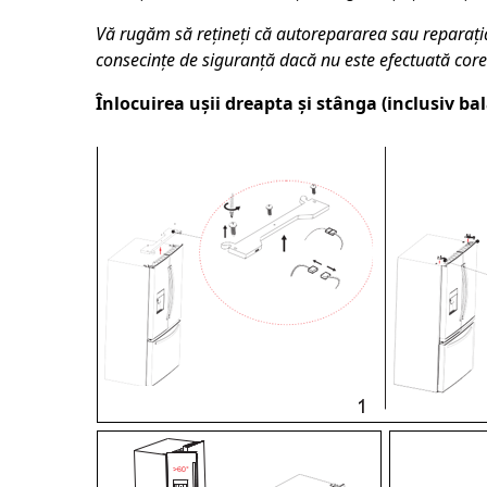
Vă rugăm să rețineți că autorepararea sau reparaț
consecințe de siguranță dacă nu este efectuată core
Înlocuirea ușii dreapta și stânga (inclusiv ba