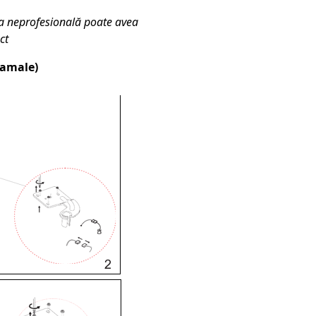
ia neprofesională poate avea
ct
lamale)