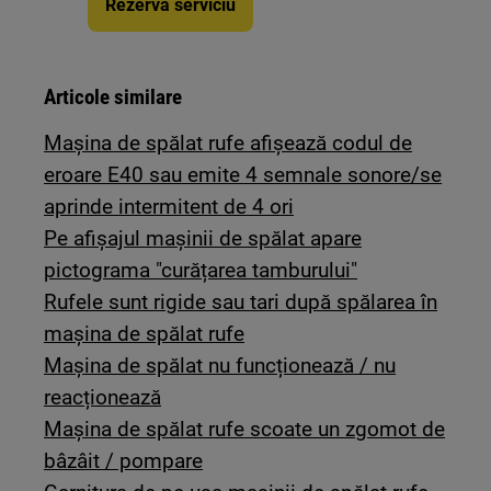
Rezervă serviciu
Articole similare
Mașina de spălat rufe afișează codul de
eroare E40 sau emite 4 semnale sonore/se
aprinde intermitent de 4 ori
Pe afișajul mașinii de spălat apare
pictograma "curățarea tamburului"
Rufele sunt rigide sau tari după spălarea în
mașina de spălat rufe
Mașina de spălat nu funcționează / nu
reacționează
Mașina de spălat rufe scoate un zgomot de
bâzâit / pompare