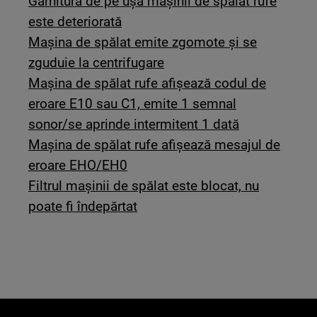
Garnitura de pe ușa mașinii de spălat rufe
este deteriorată
Maşina de spălat emite zgomote şi se
zguduie la centrifugare
Mașina de spălat rufe afișează codul de
eroare E10 sau C1, emite 1 semnal
sonor/se aprinde intermitent 1 dată
Mașina de spălat rufe afișează mesajul de
eroare EHO/EH0
Filtrul mașinii de spălat este blocat, nu
poate fi îndepărtat