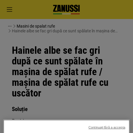
Masini de spalat rufe
Hainele albe se fac gri după ce sunt spălate în mașina de
spălat rufe / mașina de spălat rufe cu uscător
Hainele albe se fac gri
după ce sunt spălate în
mașina de spălat rufe /
mașina de spălat rufe cu
uscător
Soluție
Problem:
Continuați fără a accepta
The white clothes turn gray after washing