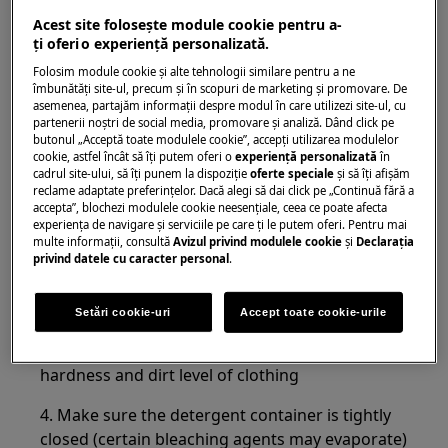
Acest site folosește module cookie pentru a-
Applies to:
ţi oferi o experienţă personalizată.
Folosim module cookie și alte tehnologii similare pentru a ne
Washing machine / front-loading washer-
îmbunătăţi site-ul, precum și în scopuri de marketing și promovare. De
dryer
asemenea, partajăm informaţii despre modul în care utilizezi site-ul, cu
Laundry machine with vertical loading
partenerii noștri de social media, promovare și analiză. Dând click pe
butonul „Acceptă toate modulele cookie”, accepţi utilizarea modulelor
Solution:
cookie, astfel încât să îţi putem oferi o
experienţă personalizată
în
cadrul site-ului, să îţi punem la dispoziţie
oferte speciale
și să îţi afișăm
reclame adaptate preferinţelor. Dacă alegi să dai click pe „Continuă fără a
1. Always sort the white clothes and wash them
accepta”, blochezi modulele cookie neesenţiale, ceea ce poate afecta
separately from other colors
experienţa de navigare și serviciile pe care ţi le putem oferi. Pentru mai
multe informaţii, consultă
Avizul privind modulele cookie
și
Declaraţia
privind datele cu caracter personal
.
2. Use dedicated detergent for white laundry (it
contains bleaching agents, such as sodium
percarbonate)
Setări cookie-uri
Accept toate cookie-urile
3. Use the right amount of detergent for water
hardness and dirt level of clothing
4. Make sure the detergent container is tightly
closed (certain bleaching agents may evaporate)