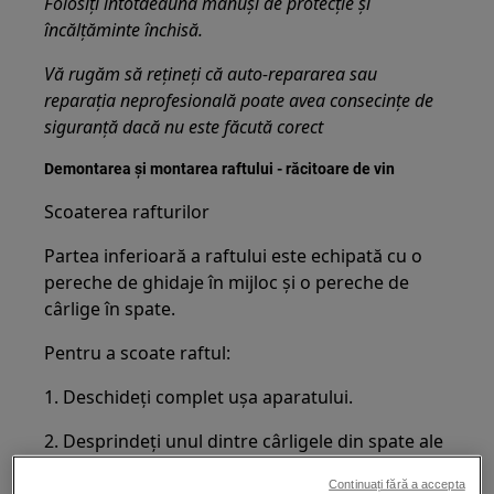
Folosiți întotdeauna mănuși de protecție și
încălțăminte închisă.
Vă rugăm să rețineți că auto-repararea sau
reparația neprofesională poate avea consecințe de
siguranță dacă nu este făcută corect
Demontarea și montarea raftului - răcitoare de vin
Scoaterea rafturilor
Partea inferioară a raftului este echipată cu o
pereche de ghidaje în mijloc și o pereche de
cârlige în spate.
Pentru a scoate raftul:
1. Deschideți complet ușa aparatului.
2. Desprindeți unul dintre cârligele din spate ale
raftului.
Continuați fără a accepta