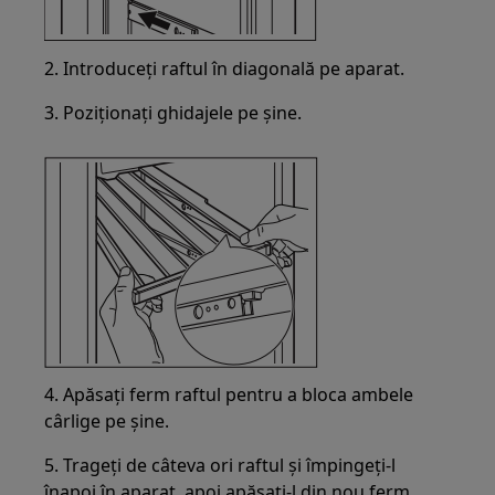
2. Introduceți raftul în diagonală pe aparat.
3. Poziționați ghidajele pe șine.
4. Apăsați ferm raftul pentru a bloca ambele
cârlige pe șine.
5. Trageți de câteva ori raftul și împingeți-l
înapoi în aparat, apoi apăsați-l din nou ferm,