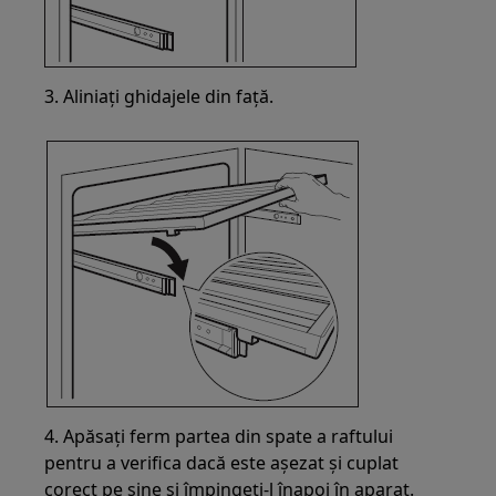
3. Aliniați ghidajele din față.
4. Apăsați ferm partea din spate a raftului
pentru a verifica dacă este așezat și cuplat
corect pe șine și împingeți-l înapoi în aparat.