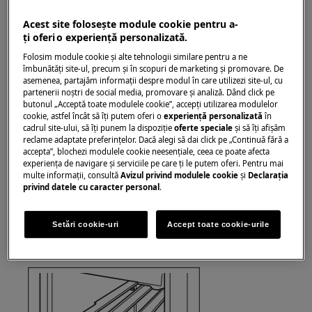
Acest site folosește module cookie pentru a-
ţi oferi o experienţă personalizată.
Folosim module cookie și alte tehnologii similare pentru a ne
îmbunătăţi site-ul, precum și în scopuri de marketing și promovare. De
asemenea, partajăm informaţii despre modul în care utilizezi site-ul, cu
partenerii noștri de social media, promovare și analiză. Dând click pe
butonul „Acceptă toate modulele cookie”, accepţi utilizarea modulelor
cookie, astfel încât să îţi putem oferi o
experienţă personalizată
în
cadrul site-ului, să îţi punem la dispoziţie
oferte speciale
și să îţi afișăm
reclame adaptate preferinţelor. Dacă alegi să dai click pe „Continuă fără a
accepta”, blochezi modulele cookie neesenţiale, ceea ce poate afecta
experienţa de navigare și serviciile pe care ţi le putem oferi. Pentru mai
multe informaţii, consultă
Avizul privind modulele cookie
și
Declaraţia
privind datele cu caracter personal
.
Pentru a detașa raftul, este suficient să
desprindeți doar un cârlig din spate
Setări cookie-uri
Accept toate cookie-urile
3. Ridicați ușor raftul și scoateți-l din aparat