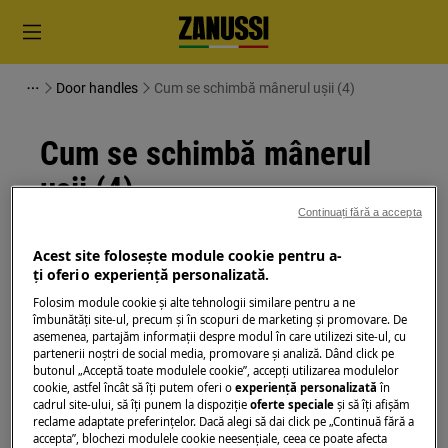
Door handles
Cum se schimbă mânerul ușii (4)
Cum se schimbă mânerul
ușii (4)
Continuați fără a accepta
Soluție
Acest site folosește module cookie pentru a-
ţi oferi o experienţă personalizată.
Înainte de orice operațiune de întreținere, dezactivați
Folosim module cookie și alte tehnologii similare pentru a ne
aparatul și deconectați ștecherul de la
priză.
îmbunătăţi site-ul, precum și în scopuri de marketing și promovare. De
asemenea, partajăm informaţii despre modul în care utilizezi site-ul, cu
Aveți întotdeauna grijă când mutați aparatele,
partenerii noștri de social media, promovare și analiză. Dând click pe
pentru aparatele grele este necesar să le mutați
butonul „Acceptă toate modulele cookie”, accepţi utilizarea modulelor
cookie, astfel încât să îţi putem oferi o
experienţă personalizată
în
două persoane.
cadrul site-ului, să îţi punem la dispoziţie
oferte speciale
și să îţi afișăm
reclame adaptate preferinţelor. Dacă alegi să dai click pe „Continuă fără a
Folosiți întotdeauna mănuși de siguranță și
accepta”, blochezi modulele cookie neesenţiale, ceea ce poate afecta