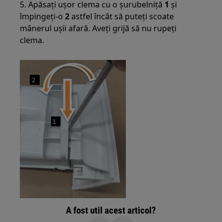
5. Apăsați ușor clema cu o șurubelniță
1
și
împingeți-o
2
astfel încât să puteți scoate
mânerul ușii afară. Aveți grijă să nu rupeți
clema.
A fost util acest articol?