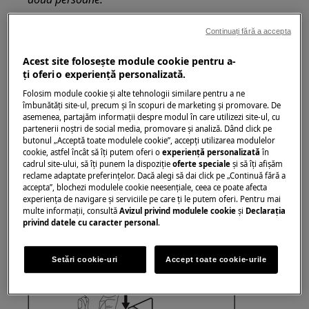
Folosiți întotdeauna mănuși de siguranță și
Continuați fără a accepta
încălțăminte închisă.
Acest site folosește module cookie pentru a-
Vă rugăm să rețineți că autorepararea sau reparația
ţi oferi o experienţă personalizată.
neprofesională poate avea consecințe de siguranță
Folosim module cookie și alte tehnologii similare pentru a ne
dacă nu este efectuată corect
îmbunătăţi site-ul, precum și în scopuri de marketing și promovare. De
asemenea, partajăm informaţii despre modul în care utilizezi site-ul, cu
partenerii noștri de social media, promovare și analiză. Dând click pe
Cum se demontează și se montează sertarul
butonul „Acceptă toate modulele cookie”, accepţi utilizarea modulelor
pentru detergent
cookie, astfel încât să îţi putem oferi o
experienţă personalizată
în
cadrul site-ului, să îţi punem la dispoziţie
oferte speciale
și să îţi afișăm
1. Trageți sertarul pentru detergent până se
reclame adaptate preferinţelor. Dacă alegi să dai click pe „Continuă fără a
accepta”, blochezi modulele cookie neesenţiale, ceea ce poate afecta
oprește.
experienţa de navigare și serviciile pe care ţi le putem oferi. Pentru mai
multe informaţii, consultă
Avizul privind modulele cookie
și
Declaraţia
2. Apăsați maneta în jos pentru a scoate
privind datele cu caracter personal
.
sertarul.
Setări cookie-uri
Accept toate cookie-urile