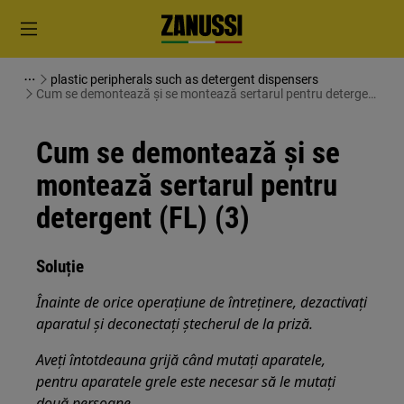
plastic peripherals such as detergent dispensers
Cum se demontează și se montează sertarul pentru detergent
(FL) (3)
Cum se demontează și se
montează sertarul pentru
detergent (FL) (3)
Soluție
Înainte de orice operațiune de întreținere, dezactivați
aparatul și deconectați ștecherul de la priză.
Aveți întotdeauna grijă când mutați aparatele,
pentru aparatele grele este necesar să le mutați
două persoane.