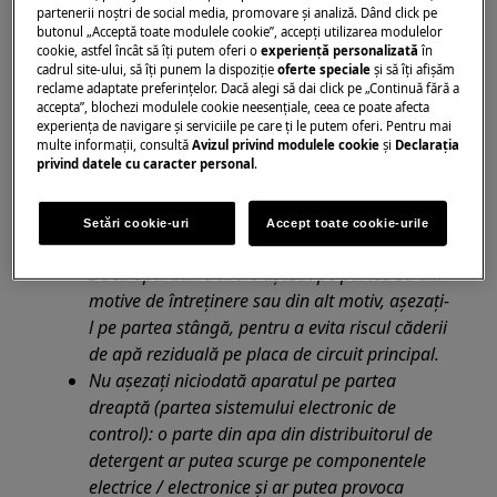
Această platformă nu este prevăzută cu
partenerii noștri de social media, promovare și analiză. Dând click pe
întrerupător ON / OFF.
butonul „Acceptă toate modulele cookie”, accepţi utilizarea modulelor
cookie, astfel încât să îţi putem oferi o
experienţă personalizată
în
Înainte de a accesa componentele interne,
cadrul site-ului, să îţi punem la dispoziţie
oferte speciale
și să îţi afișăm
scoateți ștecherul din priză pentru a deconecta
reclame adaptate preferinţelor. Dacă alegi să dai click pe „Continuă fără a
accepta”, blochezi modulele cookie neesenţiale, ceea ce poate afecta
sursa de alimentare.
experienţa de navigare și serviciile pe care ţi le putem oferi. Pentru mai
Unele componente ale piesei mecanice pot
multe informaţii, consultă
Avizul privind modulele cookie
și
Declaraţia
privind datele cu caracter personal
.
cauza răni, așadar purtați o protecție adecvată
și procedați cu prudență.
Goliți întotdeauna aparatul de toată apa
Setări cookie-uri
Accept toate cookie-urile
înainte de a-l pune pe lateral.
Dacă aparatul trebuie așezat pe partea sa din
motive de întreținere sau din alt motiv, așezați-
l pe partea stângă, pentru a evita riscul căderii
de apă reziduală pe placa de circuit principal.
Nu așezați niciodată aparatul pe partea
dreaptă (partea sistemului electronic de
control): o parte din apa din distribuitorul de
detergent ar putea scurge pe componentele
electrice / electronice și ar putea provoca