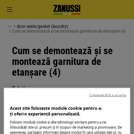
door seals/gasket (laundry)
Cum se demontează și se montează garnitura de etanșare (4)
Cum se demontează și se
montează garnitura de
etanșare (4)
Soluție
Continuați fără a accepta
Toate lucrările care trebuie efectuate în
interiorul aparatului necesită cunoștințe și
Acest site folosește module cookie pentru a-
ţi oferi o experienţă personalizată.
cunoștințe specifice și pot fi efectuate numai
de către ingineri de service calificați și
Folosim module cookie și alte tehnologii similare pentru a ne
îmbunătăţi site-ul, precum și în scopuri de marketing și promovare. De
autorizați
asemenea, partajăm informaţii despre modul în care utilizezi site-ul, cu