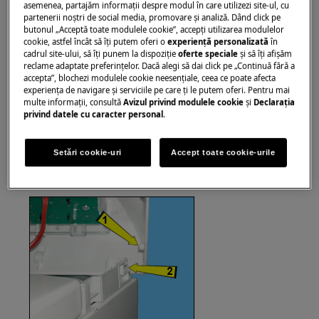
asemenea, partajăm informaţii despre modul în care utilizezi site-ul, cu
partenerii noștri de social media, promovare și analiză. Dând click pe
Ridicați ușor partea frontală a panoului de
butonul „Acceptă toate modulele cookie”, accepţi utilizarea modulelor
cookie, astfel încât să îţi putem oferi o
experienţă personalizată
în
control.
cadrul site-ului, să îţi punem la dispoziţie
oferte speciale
și să îţi afișăm
reclame adaptate preferinţelor. Dacă alegi să dai click pe „Continuă fără a
Mutați-l spre spate.
accepta”, blochezi modulele cookie neesenţiale, ceea ce poate afecta
experienţa de navigare și serviciile pe care ţi le putem oferi. Pentru mai
2.1 Asamblare
multe informaţii, consultă
Avizul privind modulele cookie
și
Declaraţia
privind datele cu caracter personal
.
Introduceți pivotele de alergare (1) situate pe
panoul de control în șinele (2) găsite pe părțile
Setări cookie-uri
Accept toate cookie-urile
laterale ale mașinii de spălat.