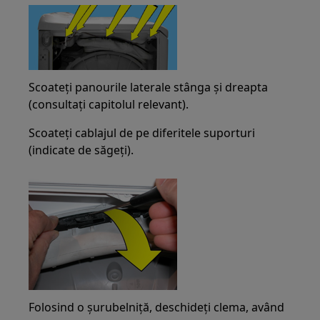
Scoateți panourile laterale stânga și dreapta
(consultați capitolul relevant).
Scoateți cablajul de pe diferitele suporturi
(indicate de săgeți).
Folosind o șurubelniță, deschideți clema, având