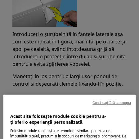
Introduceți o șurubelniță în fantele laterale așa
cum este indicat în figură, mai întâi pe o parte și
apoi pe cealaltă, având întotdeauna grijă să
introduceți o protecție între dulap și șurubelniță
pentru a evita zgârierea vopselei.
Manetați în jos pentru a lărgi ușor panoul de
control și deșeurați clemele fixându-l în poziție.
Continuați fără a accepta
Acest site folosește module cookie pentru a-
ţi oferi o experienţă personalizată.
Folosim module cookie și alte tehnologii similare pentru a ne
îmbunătăţi site-ul, precum și în scopuri de marketing și promovare. De