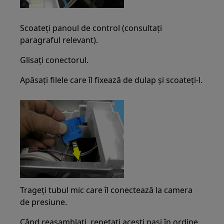
Scoateți panoul de control (consultați
paragraful relevant).
Glisați conectorul.
Apăsați filele care îl fixează de dulap și scoateți-l.
Trageți tubul mic care îl conectează la camera
de presiune.
Când reasamblați, repetați acești pași în ordine