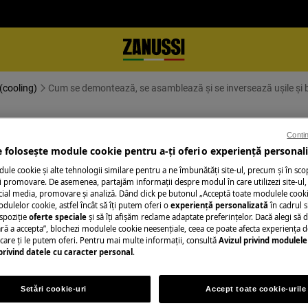
(cooling)
Cum se demontează, se asamblează și se inversează ușile și 
blează și se inversează ușile și
Contin
e folosește module cookie pentru a-ţi oferi o experienţă personali
le cookie și alte tehnologii similare pentru a ne îmbunătăţi site-ul, precum și în sco
 promovare. De asemenea, partajăm informaţii despre modul în care utilizezi site-ul, 
cial media, promovare și analiză. Dând click pe butonul „Acceptă toate modulele cooki
odulelor cookie, astfel încât să îţi putem oferi o
experienţă personalizată
în cadrul si
ți aparatul și deconectați ștecherul de
spoziţie
oferte speciale
și să îţi afișăm reclame adaptate preferinţelor. Dacă alegi să d
ră a accepta”, blochezi modulele cookie neesenţiale, ceea ce poate afecta experienţa d
e care ţi le putem oferi. Pentru mai multe informaţii, consultă
Avizul privind modulele
privind datele cu caracter personal
.
u aparatele grele este necesar să le
Setări cookie-uri
Accept toate cookie-urile
inte închisă.