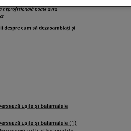
ia neprofesională poate avea
ct
ții despre cum să dezasamblați și
ersează ușile și balamalele
rsează ușile și balamalele (1)