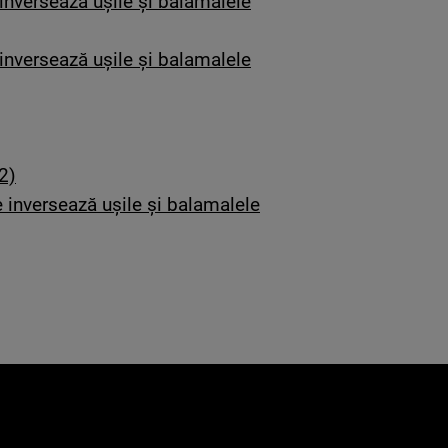
nversează ușile și balamalele
nversează ușile și balamalele
2)
inversează ușile și balamalele