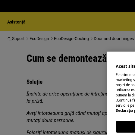
Asistenţă
Suport
EcoDesign
EcoDesign-Cooling
Door and door hinges 
Cum se demontează, se asam
Acest sit
Folosim modu
marketing și
Soluție
noștri de so
utilizarea m
Înainte de orice operațiune de întreținere, dezactiva
punem la di
la
priză.
„Continuă fă
serviciile p
Declaraţia 
Aveți întotdeauna grijă când mutați aparatele, pentr
mutați două persoane.
Folosiți întotdeauna mănuși de siguranță și încălțăm