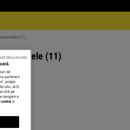
balamalele (11)
 balamalele (11)
uați fără a accepta
zată.
puri de
cu partenerii
e”, accepţi
te-ului, să îţi
ai click pe
e navigare și
 cookie
și