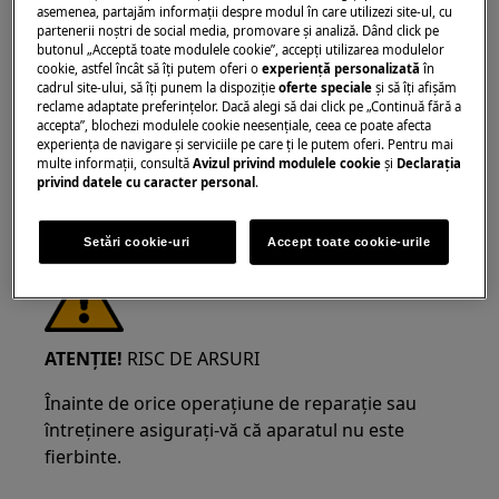
ATENȚIE!
RISC DE LEZIUNI OCULARE
asemenea, partajăm informaţii despre modul în care utilizezi site-ul, cu
partenerii noștri de social media, promovare și analiză. Dând click pe
butonul „Acceptă toate modulele cookie”, accepţi utilizarea modulelor
cookie, astfel încât să îţi putem oferi o
experienţă personalizată
în
cadrul site-ului, să îţi punem la dispoziţie
oferte speciale
și să îţi afișăm
reclame adaptate preferinţelor. Dacă alegi să dai click pe „Continuă fără a
accepta”, blochezi modulele cookie neesenţiale, ceea ce poate afecta
experienţa de navigare și serviciile pe care ţi le putem oferi. Pentru mai
Purtați ochelari de protecție dacă efectuați
multe informaţii, consultă
Avizul privind modulele cookie
și
Declaraţia
privind datele cu caracter personal
.
lucrări de întreținere sau reparații care implică
arcuri.
Setări cookie-uri
Accept toate cookie-urile
ATENȚIE!
RISC DE ARSURI
Înainte de orice operațiune de reparație sau
întreținere asigurați-vă că aparatul nu este
fierbinte.