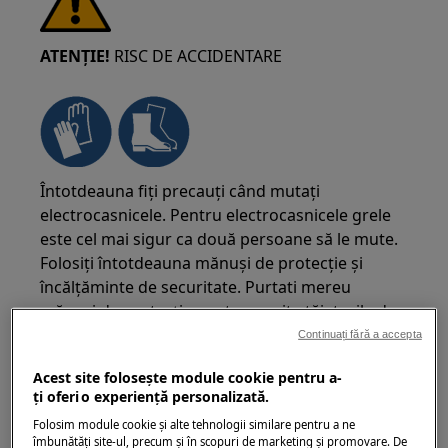
ATENȚIE!
RISC DE ACCIDENTARE
Întotdeauna fiți precauți când mutați
electrocasnicele. Pentru electrocasnicele grele
este cel mai sigur ca două persoane să le mute.
Folosiți întotdeauna mănuși de protecție și
încălțăminte de securitate. Purtati mereu
mănuși de protecție pentru a evita tăieturile de
la marginile ascuțite.
Continuați fără a accepta
Acest site folosește module cookie pentru a-
ţi oferi o experienţă personalizată.
Folosim module cookie și alte tehnologii similare pentru a ne
îmbunătăţi site-ul, precum și în scopuri de marketing și promovare. De