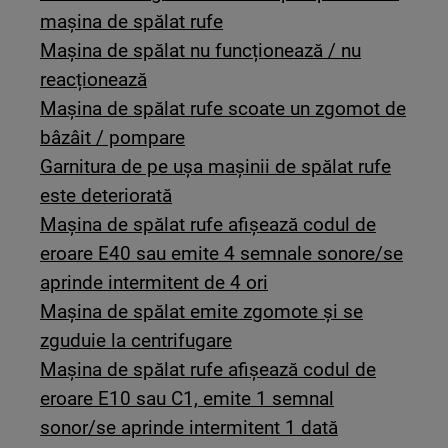
mașina de spălat rufe
Mașina de spălat nu funcționează / nu
reacționează
Mașina de spălat rufe scoate un zgomot de
bâzâit / pompare
Garnitura de pe ușa mașinii de spălat rufe
este deteriorată
Mașina de spălat rufe afișează codul de
eroare E40 sau emite 4 semnale sonore/se
aprinde intermitent de 4 ori
Maşina de spălat emite zgomote şi se
zguduie la centrifugare
Mașina de spălat rufe afișează codul de
eroare E10 sau C1, emite 1 semnal
sonor/se aprinde intermitent 1 dată