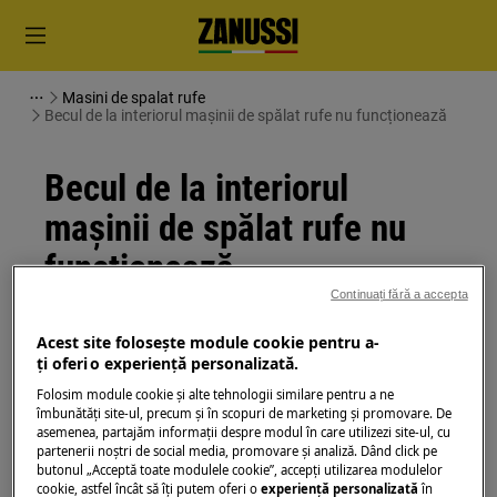
Masini de spalat rufe
Becul de la interiorul mașinii de spălat rufe nu funcționează
Becul de la interiorul
mașinii de spălat rufe nu
funcționează
Continuați fără a accepta
Soluție
Acest site folosește module cookie pentru a-
ţi oferi o experienţă personalizată.
Contactați Centrul de service autorizat pentru a
rezolva această problemă.
Folosim module cookie și alte tehnologii similare pentru a ne
îmbunătăţi site-ul, precum și în scopuri de marketing și promovare. De
asemenea, partajăm informaţii despre modul în care utilizezi site-ul, cu
A fost util acest articol?
partenerii noștri de social media, promovare și analiză. Dând click pe
butonul „Acceptă toate modulele cookie”, accepţi utilizarea modulelor
cookie, astfel încât să îţi putem oferi o
experienţă personalizată
în